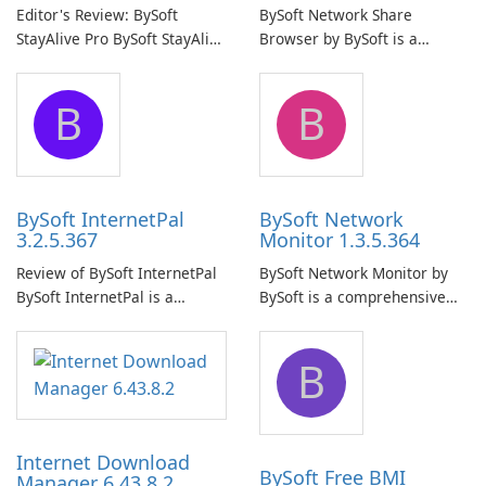
Editor's Review: BySoft
BySoft Network Share
StayAlive Pro BySoft StayAlive
Browser by BySoft is a
Pro is a reliable software
comprehensive software
application designed to
application that allows users
B
B
ensure the continuous and
to easily browse and manage
uninterrupted operation of
shared folders on their
your computer system.
network.
BySoft InternetPal
BySoft Network
3.2.5.367
Monitor 1.3.5.364
Review of BySoft InternetPal
BySoft Network Monitor by
BySoft InternetPal is a
BySoft is a comprehensive
comprehensive software
network monitoring software
application designed to
designed to help businesses
B
monitor your internet
effectively manage their
connection and provide real-
network infrastructure.
time insights into its
performance.
Internet Download
BySoft Free BMI
Manager 6.43.8.2