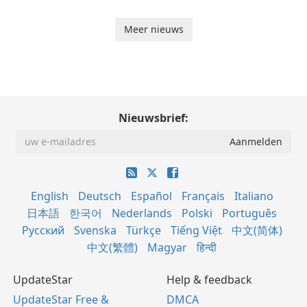
Meer nieuws
Nieuwsbrief:
English
Deutsch
Español
Français
Italiano
日本語
한국어
Nederlands
Polski
Português
Русский
Svenska
Türkçe
Tiếng Việt
中文(简体)
中文(繁體)
Magyar
हिन्दी
UpdateStar
Help & feedback
UpdateStar Free &
DMCA