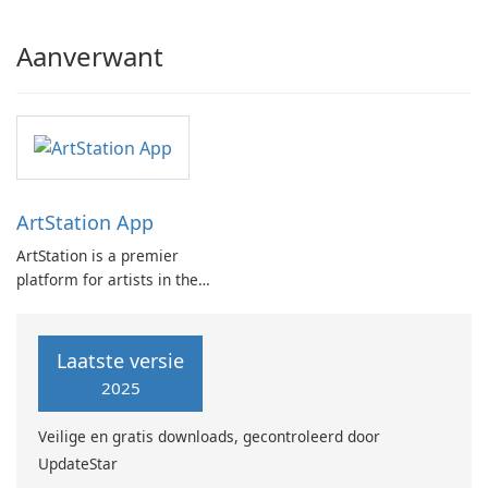
Aanverwant
ArtStation App
ArtStation is a premier
platform for artists in the
game, film, media, and
entertainment industry. It
offers a curated collection of
Laatste versie
stunning artworks from some
2025
of the world's most talented
professionals.
Veilige en gratis downloads, gecontroleerd door
UpdateStar