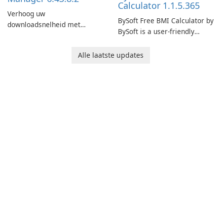
Calculator 1.1.5.365
Verhoog uw
BySoft Free BMI Calculator by
downloadsnelheid met
BySoft is a user-friendly
Internet Download Manager!
software application
designed to help you
Alle laatste updates
calculate your Body Mass
Index quickly and accurately.