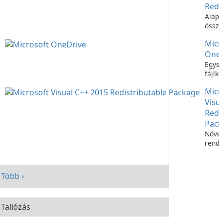
Red
Alap
össz
C++
Mic
futt
One
Egys
fájl
Micr
Mic
OneD
Vis
Red
Pac
Növe
rend
telj
Micr
C++
Több ›
Redi
Pac
segí
Tallózás