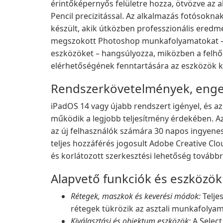
érintőképernyős felületre hozza, ötvözve az a
Pencil precizitással. Az alkalmazás fotósokna
készült, akik útközben professzionális eredm
megszokott Photoshop munkafolyamatokat – r
eszközöket – hangsúlyozza, miközben a felhő
elérhetőségének fenntartására az eszközök k
Rendszerkövetelmények, enge
iPadOS 14 vagy újabb rendszert igényel, és az
működik a legjobb teljesítmény érdekében. Az
az új felhasználók számára 30 napos ingyene
teljes hozzáférés jogosult Adobe Creative Clo
és korlátozott szerkesztési lehetőség továbbr
Alapvető funkciók és eszközök
Rétegek, maszkok és keverési módok:
Telje
rétegek tükrözik az asztali munkafolya
Kiválasztási és objektum eszközök:
A Select