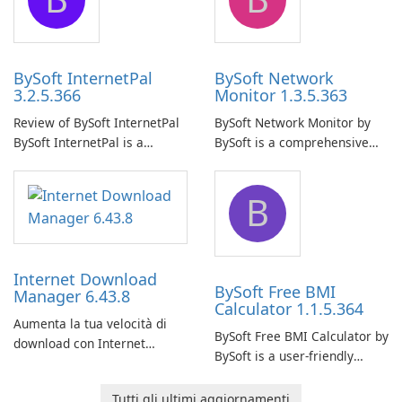
uninterrupted operation of
shared folders on their
your computer system.
network.
BySoft InternetPal
BySoft Network
3.2.5.366
Monitor 1.3.5.363
Review of BySoft InternetPal
BySoft Network Monitor by
BySoft InternetPal is a
BySoft is a comprehensive
comprehensive software
network monitoring software
application designed to
designed to help businesses
B
monitor your internet
effectively manage their
connection and provide real-
network infrastructure.
time insights into its
performance.
Internet Download
BySoft Free BMI
Manager 6.43.8
Calculator 1.1.5.364
Aumenta la tua velocità di
BySoft Free BMI Calculator by
download con Internet
BySoft is a user-friendly
Download Manager!
software application
designed to help you
Tutti gli ultimi aggiornamenti