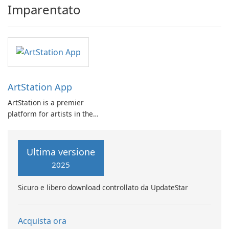
Imparentato
ArtStation App
ArtStation is a premier
platform for artists in the
game, film, media, and
entertainment industry. It
offers a curated collection of
Ultima versione
stunning artworks from some
2025
of the world's most talented
professionals.
Sicuro e libero download controllato da UpdateStar
Acquista ora