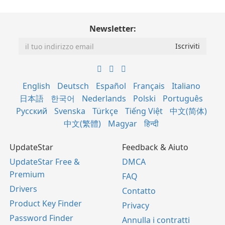
Newsletter:
English
Deutsch
Español
Français
Italiano
日本語
한국어
Nederlands
Polski
Português
Русский
Svenska
Türkçe
Tiếng Việt
中文(简体)
中文(繁體)
Magyar
हिन्दी
UpdateStar
Feedback & Aiuto
UpdateStar Free &
DMCA
Premium
FAQ
Drivers
Contatto
Product Key Finder
Privacy
Password Finder
Annulla i contratti