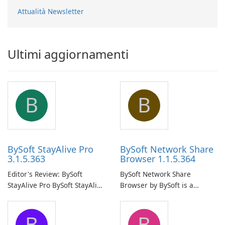
Attualità Newsletter
Ultimi aggiornamenti
B
B
BySoft StayAlive Pro
BySoft Network Share
3.1.5.363
Browser 1.1.5.364
Editor's Review: BySoft
BySoft Network Share
StayAlive Pro BySoft StayAlive
Browser by BySoft is a
Pro is a reliable software
comprehensive software
application designed to
application that allows users
B
B
ensure the continuous and
to easily browse and manage