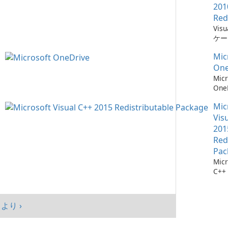
201
Red
Vis
ケー
に不
Mic
ーネ
One
Micr
One
イル
Mic
Vis
201
Red
Pac
Micr
C++
可能
シス
マン
より ›
まし