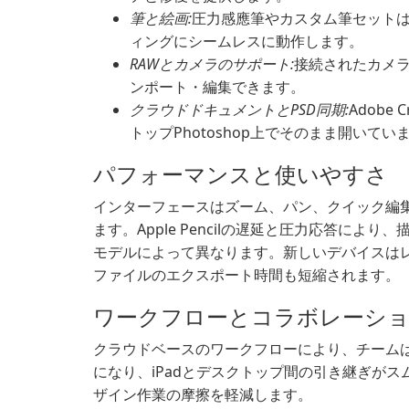
筆と絵画:
圧力感應筆やカスタム筆セットは、A
ィングにシームレスに動作します。
RAWとカメラのサポート:
接続されたカメラや
ンポート・編集できます。
クラウドドキュメントとPSD同期:
Adobe
トップPhotoshop上でそのまま開いてい
パフォーマンスと使いやすさ
インターフェースはズーム、パン、クイック編
ます。Apple Pencilの遅延と圧力応答によ
モデルによって異なります。新しいデバイスは
ファイルのエクスポート時間も短縮されます。
ワークフローとコラボレーシ
クラウドベースのワークフローにより、チームは
になり、iPadとデスクトップ間の引き継ぎが
ザイン作業の摩擦を軽減します。