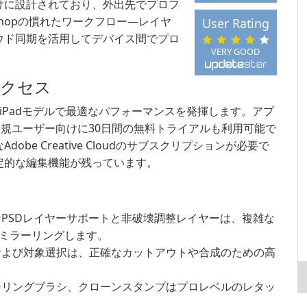
けに設計されており、外出先でプロフ
shopの慣れたワークフロー—レイヤ
User Rating
ウド同期を活用してデバイス間でプロ
VERY GOOD
アクセス
lや新しいiPadモデルで最適なパフォーマンスを発揮します。アプ
、新規ユーザー向けに30日間の無料トライアルも利用可能で
e Creative Cloudのサブスクリプションが必要で
定的な編集機能が残っています。
なPSDレイヤーサポートと非破壊調整レイヤーは、複雑な
ミラーリングします。
および対象選択は、正確なカットアウトや合成のための高
ーリングブラシ、クローンスタンプはプロレベルのレタッ