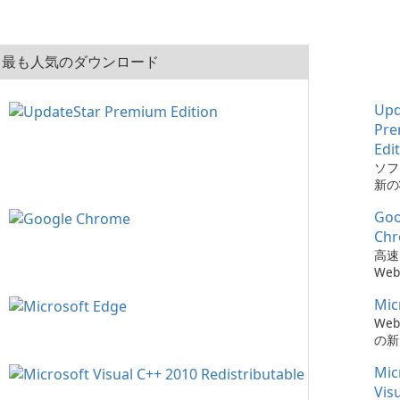
最も人気のダウンロード
Upd
Pr
Edi
ソフ
新の
とは、
Goo
Pre
でか
Ch
簡単
高速
た。
We
Mic
We
の新
Mic
Vis