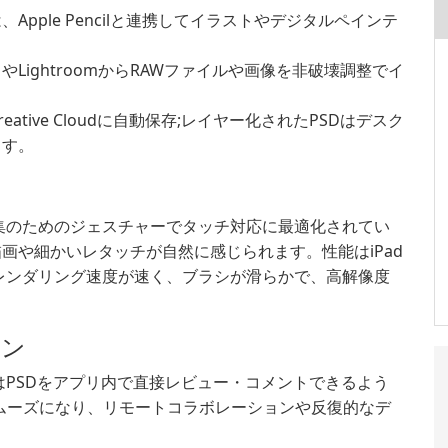
pple Pencilと連携してイラストやデジタルペインテ
LightroomからRAWファイルや画像を非破壊調整でイ
 Creative Cloudに自動保存;レイヤー化されたPSDはデスク
ます。
集のためのジェスチャーでタッチ対応に最適化されてい
り、描画や細かいレタッチが自然に感じられます。性能はiPad
レンダリング速度が速く、ブラシが滑らかで、高解像度
ョン
PSDをアプリ内で直接レビュー・コメントできるよう
スムーズになり、リモートコラボレーションや反復的なデ