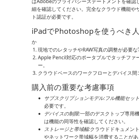
はAdobeのプライバシーステートメントを確
細を確認してください。完全なクラウド機能や
ト認証が必要です。
iPadでPhotoshopを使うべき
か
現地でのレタッチやRAW写真の調整が必要な
Apple Pencil対応のポータブルでタッ
ー。
クラウドベースのワークフローとデバイス間
購入前の重要な考慮事項
サブスクリプションモデル:フル機能セッ
必要です。
デバイスの制限:
一部のデスクトップ専用
は機能の同等性を確認してください。
ストレージと帯域幅:
クラウドドキュメント
やネットワーク帯域幅を消費することがあ