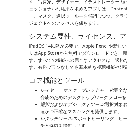
す。写真家、デザイナー、イラストレーター向
ェッショナルな結果を求めるアプリは、Photo
ー、マスク、選択ツール—を強調しつつ、クラ
ジェクトへのアクセスを保ちます。
システム要件、ライセンス、
iPadOS 14以降が必要で、Apple Penci
リはApp Storeから無料でダウンロードでき
す。すべての機能への完全なアクセスは、適格なAdob
す。有料プランなしでも基本的な視聴機能や限
コア機能とツール
レイヤー、マスク、ブレンドモード:
完全
合成のためのデスクトップワークフローを
選択およびオブジェクトツール:
選択対象
速かつ正確なマスキングを提供します。
レタッチツール:
スポットヒーリング、ヒ
チと修復を提供します。